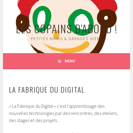
Aller
au
contenu
LES COPAINS D'ABORD !
principal
PETITES MAINS & GRANDES IDÉES
MENU
LA FABRIQUE DU DIGITAL
« La Fabrique du Digital » c’est l’apprentissage des
nouvelles technologies par des rencontres, des ateliers,
des stages et des projets…