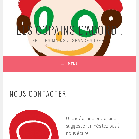
Aller
au
contenu
LES COPAINS D'ABORD !
principal
PETITES MAINS & GRANDES IDÉES
MENU
NOUS CONTACTER
Une idée, une envie, une
suggestion, n’hésitez pas à
nous écrire :